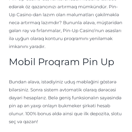
edərək öz qazancınızı artırmaq mümkündür. Pin-
Up Casino-dan lazım olan məlumatları çəkilməklə
necə artırmaq lazımdır? Bununla əlavə, müştəridən
gələn rəy və fırlanmalar, Pin-Up Casino’nun əsasları
ilə uyğun olaraq konturu proqramını yeniləmək
imkanını yaradır.
Mobil Proqram Pin Up
Bundan əlavə, istədiyiniz uduş məbləğini göstərə
bilərsiniz. Sonra sistem avtomatik olaraq dərəcəsi
dəyəri hesaplarız. Belə geniş funksionalın sayəsində
pin ap ən yaxşı onlayn bukmeker şirkəti hesab
olunur. 100% bonus əldə ainsi que ilk depozitə, slotu
seç və qazan!