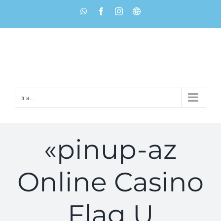
Saltar
WhatsApp
Facebook
Instagram
Personalizado
al
contenido
Ir a...
«pinup-az
Online Casino
Flag U