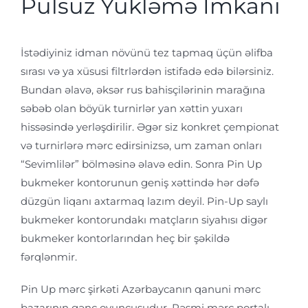
Pulsuz Yükləmə Imkanı
İstədiyiniz idman növünü tez tapmaq üçün əlifba
sırası və ya xüsusi filtrlərdən istifadə edə bilərsiniz.
Bundan əlavə, əksər rus bahisçilərinin marağına
səbəb olan böyük turnirlər yan xəttin yuxarı
hissəsində yerləşdirilir. Əgər siz konkret çempionat
və turnirlərə mərc edirsinizsə, um zaman onları
“Sevimlilər” bölməsinə əlavə edin. Sonra Pin Up
bukmeker kontorunun geniş xəttində hər dəfə
düzgün liqanı axtarmaq lazım deyil. Pin-Up saylı
bukmeker kontorundakı matçların siyahısı digər
bukmeker kontorlarından heç bir şəkildə
fərqlənmir.
Pin Up mərc şirkəti Azərbaycanın qanuni mərc
bazarının gənc oyunçusudur. Rəsmi mərc portalı