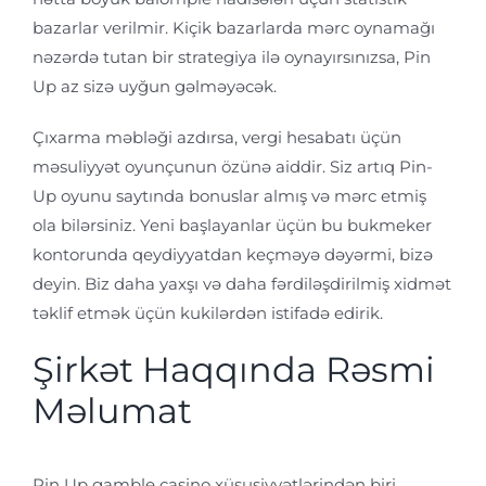
bazarlar verilmir. Kiçik bazarlarda mərc oynamağı
nəzərdə tutan bir strategiya ilə oynayırsınızsa, Pin
Up az sizə uyğun gəlməyəcək.
Çıxarma məbləği azdırsa, vergi hesabatı üçün
məsuliyyət oyunçunun özünə aiddir. Siz artıq Pin-
Up oyunu saytında bonuslar almış və mərc etmiş
ola bilərsiniz. Yeni başlayanlar üçün bu bukmeker
kontorunda qeydiyyatdan keçməyə dəyərmi, bizə
deyin. Biz daha yaxşı və daha fərdiləşdirilmiş xidmət
təklif etmək üçün kukilərdən istifadə edirik.
Şirkət Haqqında Rəsmi
Məlumat
Pin Up gamble casino xüsusiyyətlərindən biri