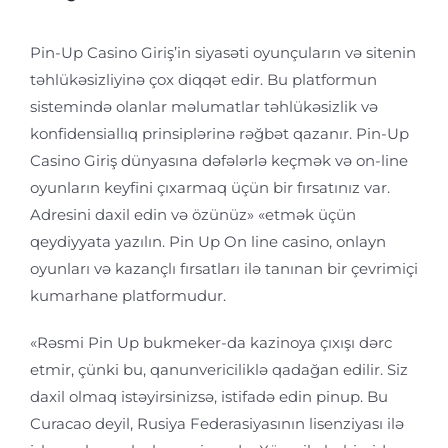
Pin-Up Casino Giriş’in siyasəti oyunçuların və sitenin
təhlükəsizliyinə çox diqqət edir. Bu platformun
sistemində olanlar məlumatlar təhlükəsizlik və
konfidensiallıq prinsiplərinə rəğbət qazanır. Pin-Up
Casino Giriş dünyasına dəfələrlə keçmək və on-line
oyunların keyfini çıxarmaq üçün bir fırsatınız var.
Adresini daxil edin və özünüz» «etmək üçün
qeydiyyata yazılın. Pin Up On line casino, onlayn
oyunları və kazançlı fırsatları ilə tanınan bir çevrimiçi
kumarhane platformudur.
«Rəsmi Pin Up bukmeker-da kazinoya çıxışı dərc
etmir, çünki bu, qanunvericiliklə qadağan edilir. Siz
daxil olmaq istəyirsinizsə, istifadə edin pinup. Bu
Curacao deyil, Rusiya Federasiyasının lisenziyası ilə