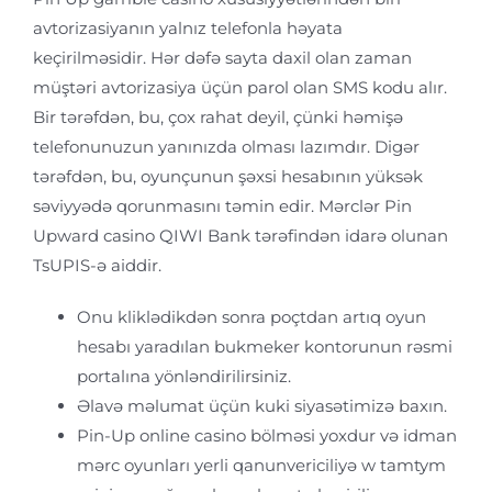
avtorizasiyanın yalnız telefonla həyata
keçirilməsidir. Hər dəfə sayta daxil olan zaman
müştəri avtorizasiya üçün parol olan SMS kodu alır.
Bir tərəfdən, bu, çox rahat deyil, çünki həmişə
telefonunuzun yanınızda olması lazımdır. Digər
tərəfdən, bu, oyunçunun şəxsi hesabının yüksək
səviyyədə qorunmasını təmin edir. Mərclər Pin
Upward casino QIWI Bank tərəfindən idarə olunan
TsUPIS-ə aiddir.
Onu kliklədikdən sonra poçtdan artıq oyun
hesabı yaradılan bukmeker kontorunun rəsmi
portalına yönləndirilirsiniz.
Əlavə məlumat üçün kuki siyasətimizə baxın.
Pin-Up online casino bölməsi yoxdur və idman
mərc oyunları yerli qanunvericiliyə w tamtym