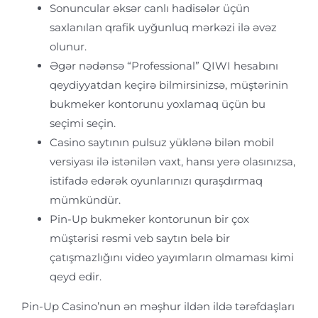
Sonuncular əksər canlı hadisələr üçün
saxlanılan qrafik uyğunluq mərkəzi ilə əvəz
olunur.
Əgər nədənsə “Professional” QIWI hesabını
qeydiyyatdan keçirə bilmirsinizsə, müştərinin
bukmeker kontorunu yoxlamaq üçün bu
seçimi seçin.
Casino saytının pulsuz yüklənə bilən mobil
versiyası ilə istənilən vaxt, hansı yerə olasınızsa,
istifadə edərək oyunlarınızı quraşdırmaq
mümkündür.
Pin-Up bukmeker kontorunun bir çox
müştərisi rəsmi veb saytın belə bir
çatışmazlığını video yayımların olmaması kimi
qeyd edir.
Pin-Up Casino’nun ən məşhur ildən ildə tərəfdaşları