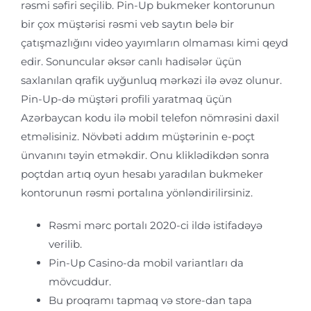
rəsmi səfiri seçilib. Pin-Up bukmeker kontorunun
bir çox müştərisi rəsmi veb saytın belə bir
çatışmazlığını video yayımların olmaması kimi qeyd
edir. Sonuncular əksər canlı hadisələr üçün
saxlanılan qrafik uyğunluq mərkəzi ilə əvəz olunur.
Pin-Up-də müştəri profili yaratmaq üçün
Azərbaycan kodu ilə mobil telefon nömrəsini daxil
etməlisiniz. Növbəti addım müştərinin e-poçt
ünvanını təyin etməkdir. Onu kliklədikdən sonra
poçtdan artıq oyun hesabı yaradılan bukmeker
kontorunun rəsmi portalına yönləndirilirsiniz.
Rəsmi mərc portalı 2020-ci ildə istifadəyə
verilib.
Pin-Up Casino-da mobil variantları da
mövcuddur.
Bu proqramı tapmaq və store-dan tapa