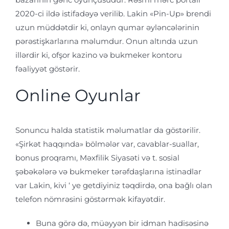
2020-ci ildə istifadəyə verilib. Lakin «Pin-Up» brendi
uzun müddətdir ki, onlayn qumar əyləncələrinin
pərəstişkarlarına məlumdur. Onun altında uzun
illərdir ki, ofşor kazino və bukmeker kontoru
fəaliyyət göstərir.
Online Oyunlar
Sonuncu halda statistik məlumatlar da göstərilir.
«Şirkət haqqında» bölmələr var, cavablar-suallar,
bonus proqramı, Məxfilik Siyasəti və t. sosial
şəbəkələrə və bukmeker tərəfdaşlarına istinadlar
var Lakin, kivi ‘ ye getdiyiniz təqdirdə, ona bağlı olan
telefon nömrəsini göstərmək kifayətdir.
Buna görə də, müəyyən bir idman hadisəsinə