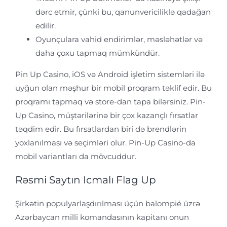
dərc etmir, çünki bu, qanunvericiliklə qadağan
edilir.
Oyunçulara vahid endirimlər, məsləhətlər və
daha çoxu tapmaq mümkündür.
Pin Up Casino, iOS və Android işletim sistemləri ilə
uyğun olan məşhur bir mobil proqram təklif edir. Bu
proqramı tapmaq və store-dan tapa bilərsiniz. Pin-
Up Casino, müştərilərinə bir çox kazançlı fırsatlar
təqdim edir. Bu fırsatlardan biri də brendlərin
yoxlanılması və seçimləri olur. Pin-Up Casino-da
mobil variantları da mövcuddur.
Rəsmi Saytın Icmalı Flag Up
Şirkətin populyarlaşdırılması üçün balompié üzrə
Azərbaycan milli komandasının kapitanı onun