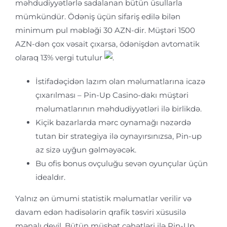
məhdudiyyətlərlə sadalanan bütün üsullarla
mümkündür. Ödəniş üçün sifariş edilə bilən
minimum pul məbləği 30 AZN-dir. Müştəri 1500
AZN-dən çox vəsait çıxarsa, ödənişdən avtomatik
olaraq 13% vergi tutulur
.
İstifadəçidən lazım olan məlumatlarına icazə
çıxarılması – Pin-Up Casino-dakı müştəri
məlumatlarının məhdudiyyətləri ilə birlikdə.
Kiçik bazarlarda mərc oynamağı nəzərdə
tutan bir strategiya ilə oynayırsınızsa, Pin-up
az sizə uyğun gəlməyəcək.
Bu ofis bonus ovçuluğu sevən oyunçular üçün
idealdır.
Yalnız ən ümumi statistik məlumatlar verilir və
davam edən hadisələrin qrafik təsviri xüsusilə
mənalı deyil. Bütün müsbət cəhətləri ilə Pin-Up