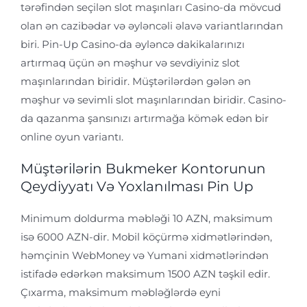
tərəfindən seçilən slot maşınları Casino-da mövcud
olan ən cazibədar və əyləncəli əlavə variantlarından
biri. Pin-Up Casino-da əyləncə dakikalarınızı
artırmaq üçün ən məşhur və sevdiyiniz slot
maşınlarından biridir. Müştərilərdən gələn ən
məşhur və sevimli slot maşınlarından biridir. Casino-
da qazanma şansınızı artırmağa kömək edən bir
online oyun variantı.
Müştərilərin Bukmeker Kontorunun
Qeydiyyatı Və Yoxlanılması Pin Up
Minimum doldurma məbləği 10 AZN, maksimum
isə 6000 AZN-dir. Mobil köçürmə xidmətlərindən,
həmçinin WebMoney və Yumani xidmətlərindən
istifadə edərkən maksimum 1500 AZN təşkil edir.
Çıxarma, maksimum məbləğlərdə eyni