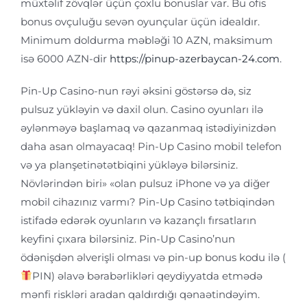
müxtəlif zövqlər üçün çoxlu bonuslar var. Bu ofis
bonus ovçuluğu sevən oyunçular üçün idealdır.
Minimum doldurma məbləği 10 AZN, maksimum
isə 6000 AZN-dir
https://pinup-azerbaycan-24.com
.
Pin-Up Casino-nun rəyi əksini göstərsə də, siz
pulsuz yükləyin və daxil olun. Casino oyunları ilə
əylənməyə başlamaq və qazanmaq istədiyinizdən
daha asan olmayacaq! Pin-Up Casino mobil telefon
və ya planşetinətətbiqini yükləyə bilərsiniz.
Növlərindən biri» «olan pulsuz iPhone və ya diğer
mobil cihazınız varmı? Pin-Up Casino tətbiqindən
istifadə edərək oyunların və kazançlı fırsatların
keyfini çıxara bilərsiniz. Pin-Up Casino’nun
ödənişdən əlverişli olması və pin-up bonus kodu ilə (
PIN) əlavə bərabərlikləri qeydiyyatda etmədə
mənfi riskləri aradan qaldırdığı qənaətindəyim.