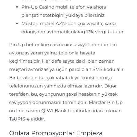
Pin-Up Casino mobil telefon və ahora
planşetinətətbiqini yükləyə bilərsiniz.
Müştəri model AZN-dən çox vəsait çıxarsa,
ödənişdən avtomatik olaraq 13% vergi tutulur.
Pin Up bet online casino xüsusiyyətlərindən biri
avtorizasiyanın yalnız telefonla həyata
keçirilməsidir. Hər dəfə sayta daxil olan zaman
müştəri avtorizasiya üçün parol olan SMS kodu alır.
Bir tərəfdən, bu, çox rahat deyil, çünki həmişə
telefonunuzun yanınızda olması lazımdır. Digər
tərəfdən, bu, oyunçunun şəxsi hesabının yüksək
səviyyədə qorunmasını təmin edir. Mərclər Pin Up
on line casino QIWI Bank tərəfindən idarə olunan
TsUPIS-ə aiddir.
Onlara Promosyonlar Empieza