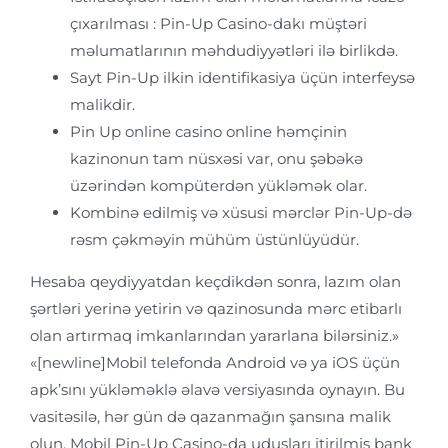
çıxarılması : Pin-Up Casino-dakı müştəri
məlumatlarının məhdudiyyətləri ilə birlikdə.
Sayt Pin-Up ilkin identifikasiya üçün interfeysə
malikdir.
Pin Up online casino online həmçinin
kazinonun tam nüsxəsi var, onu şəbəkə
üzərindən kompüterdən yükləmək olar.
Kombinə edilmiş və xüsusi mərclər Pin-Up-də
rəsm çəkməyin mühüm üstünlüyüdür.
Hesaba qeydiyyatdan keçdikdən sonra, lazım olan
şərtləri yerinə yetirin və qazinosunda mərc etibarlı
olan artırmaq imkanlarından yararlana bilərsiniz.»
«[newline]Mobil telefonda Android və ya iOS üçün
apk’sını yükləməklə əlavə versiyasında oynayın. Bu
vasitəsilə, hər gün də qazanmağın şansına malik
olun. Mobil Pin-Up Casino-da uduşları itirilmiş bank