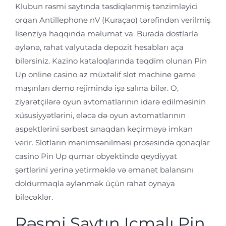
Klubun rəsmi saytında təsdiqlənmiş tənzimləyici
orqan Antillephone nV (Kuraçao) tərəfindən verilmiş
lisenziya haqqında məlumat va. Burada dostlarla
əylənə, rahat valyutada depozit hesabları aça
bilərsiniz. Kazino kataloqlarında təqdim olunan Pin
Up online casino az müxtəlif slot machine game
maşınları demo rejimində işə salına bilər. O,
ziyarətçilərə oyun avtomatlarının idarə edilməsinin
xüsusiyyətlərini, eləcə də oyun avtomatlarının
aspektlərini sərbəst sınaqdan keçirməyə imkan
verir. Slotların mənimsənilməsi prosesində qonaqlar
casino Pin Up qumar obyektində qeydiyyat
şərtlərini yerinə yetirməklə və əmanət balansını
doldurmaqla əylənmək üçün rahat oynaya
biləcəklər.
Rəsmi Saytın Icmalı Pin