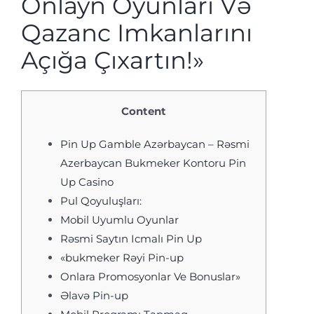
Onlayn Oyunları Və
Qazanc Imkanlarını
Açığa Çıxartın!»
Content
Pin Up Gamble Azərbaycan – Rəsmi
Azerbaycan Bukmeker Kontoru Pin
Up Casino
Pul Qoyuluşları:
Mobil Uyumlu Oyunlar
Rəsmi Saytın Icmalı Pin Up
«bukmeker Rəyi Pin-up
Onlara Promosyonlar Ve Bonuslar»
Əlavə Pin-up