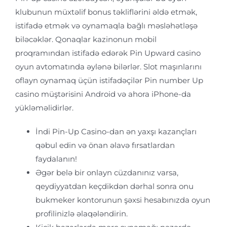
klubunun müxtəlif bonus təkliflərini əldə etmək,
istifadə etmək və oynamaqla bağlı məsləhətləşə
biləcəklər. Qonaqlar kazinonun mobil
proqramından istifadə edərək Pin Upward casino
oyun avtomatında əylənə bilərlər. Slot maşınlarını
oflayn oynamaq üçün istifadəçilər Pin number Up
casino müştərisini Android və ahora iPhone-da
yükləməlidirlər.
İndi Pin-Up Casino-dan ən yaxşı kazançları
qəbul edin və önan əlavə fırsatlardan
faydalanın!
Əgər belə bir onlayn cüzdanınız varsa,
qeydiyyatdan keçdikdən dərhal sonra onu
bukmeker kontorunun şəxsi hesabınızda oyun
profilinizlə əlaqələndirin.