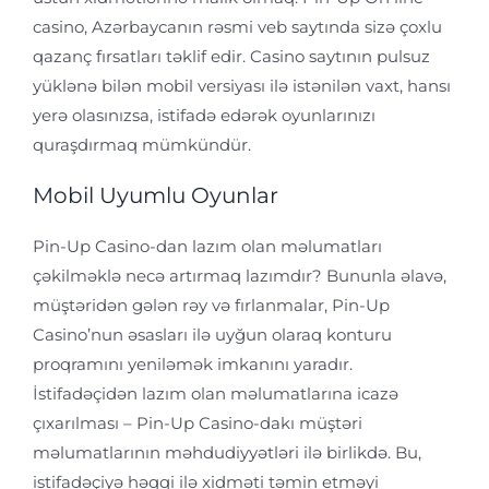
casino, Azərbaycanın rəsmi veb saytında sizə çoxlu
qazanç fırsatları təklif edir. Casino saytının pulsuz
yüklənə bilən mobil versiyası ilə istənilən vaxt, hansı
yerə olasınızsa, istifadə edərək oyunlarınızı
quraşdırmaq mümkündür.
Mobil Uyumlu Oyunlar
Pin-Up Casino-dan lazım olan məlumatları
çəkilməklə necə artırmaq lazımdır? Bununla əlavə,
müştəridən gələn rəy və fırlanmalar, Pin-Up
Casino’nun əsasları ilə uyğun olaraq konturu
proqramını yeniləmək imkanını yaradır.
İstifadəçidən lazım olan məlumatlarına icazə
çıxarılması – Pin-Up Casino-dakı müştəri
məlumatlarının məhdudiyyətləri ilə birlikdə. Bu,
istifadəçiyə həqqi ilə xidməti təmin etməyi