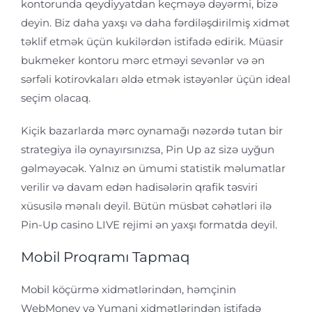
kontorunda qeydiyyatdan keçməyə dəyərmi, bizə
deyin. Biz daha yaxşı və daha fərdiləşdirilmiş xidmət
təklif etmək üçün kukilərdən istifadə edirik. Müasir
bukmeker kontoru mərc etməyi sevənlər və ən
sərfəli kotirovkaları əldə etmək istəyənlər üçün ideal
seçim olacaq.
Kiçik bazarlarda mərc oynamağı nəzərdə tutan bir
strategiya ilə oynayırsınızsa, Pin Up az sizə uyğun
gəlməyəcək. Yalnız ən ümumi statistik məlumatlar
verilir və davam edən hadisələrin qrafik təsviri
xüsusilə mənalı deyil. Bütün müsbət cəhətləri ilə
Pin-Up casino LIVE rejimi ən yaxşı formatda deyil.
Mobil Proqramı Tapmaq
Mobil köçürmə xidmətlərindən, həmçinin
WebMoney və Yumani xidmətlərindən istifadə