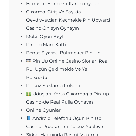
Bonuslar Empieza Kampanyalar
Çıxarma, Giriş Və Saytda
Qeydiyyatdan Keçməklə Pin Upward
Casino Onlayn Oynayın
Mobil Oyun Keyfi
Pin-up Mərc Xətti
Bonus Siyasəti Bukmeker Pin-up
Pin Up Online Casino Slotları Real
Pul Üçün Çəkilməklə Və Ya
Pulsuzdur
Pulsuz Yükləmə Imkanı
Uduşları Karta Çıxarmaqla Pin-up
Casino-də Real Pulla Oynayın
Online Oyunlar
Android Telefonu Üçün Pin Up
Casino Proqramını Pulsuz Yükləyin
Şirkət Haqqında Rəsmi Məlumat