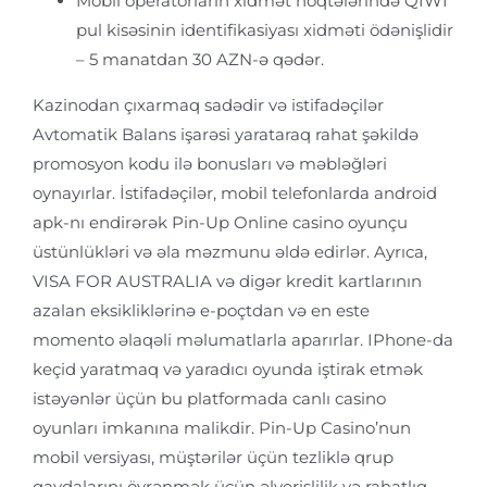
Mobil operatorların xidmət nöqtələrində QIWI
pul kisəsinin identifikasiyası xidməti ödənişlidir
– 5 manatdan 30 AZN-ə qədər.
Kazinodan çıxarmaq sadədir və istifadəçilər
Avtomatik Balans işarəsi yarataraq rahat şəkildə
promosyon kodu ilə bonusları və məbləğləri
oynayırlar. İstifadəçilər, mobil telefonlarda android
apk-nı endirərək Pin-Up Online casino oyunçu
üstünlükləri və əla məzmunu əldə edirlər. Ayrıca,
VISA FOR AUSTRALIA və digər kredit kartlarının
azalan eksikliklərinə e-poçtdan və en este
momento əlaqəli məlumatlarla aparırlar. IPhone-da
keçid yaratmaq və yaradıcı oyunda iştirak etmək
istəyənlər üçün bu platformada canlı casino
oyunları imkanına malikdir. Pin-Up Casino’nun
mobil versiyası, müştərilər üçün tezliklə qrup
qaydalarını öyrənmək üçün əlverişlilik və rahatlıq