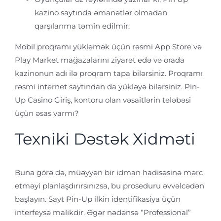
kazino saytında əmanətlər olmadan
qarşılanma təmin edilmir.
Mobil proqramı yükləmək üçün rəsmi App Store və
Play Market mağazalarını ziyarət edə və orada
kazinonun adı ilə proqram tapa bilərsiniz. Proqramı
rəsmi internet saytından da yükləyə bilərsiniz. Pin-
Up Casino Giriş, kontoru olan vəsaitlərin tələbəsi
üçün əsas varmı?
Texniki Dəstək Xidməti
Buna görə də, müəyyən bir idman hadisəsinə mərc
etməyi planlaşdırırsınızsa, bu proseduru əvvəlcədən
başlayın. Sayt Pin-Up ilkin identifikasiya üçün
interfeysə malikdir. Əgər nədənsə “Professional”