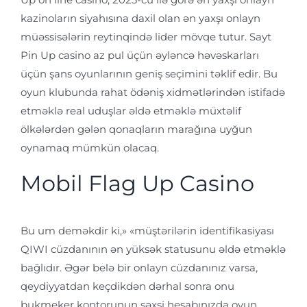
kazinoların siyahısına daxil olan ən yaxşı onlayn
müəssisələrin reytinqində lider mövqe tutur. Sayt
Pin Up casino az pul üçün əyləncə həvəskarları
üçün şans oyunlarının geniş seçimini təklif edir. Bu
oyun klubunda rahat ödəniş xidmətlərindən istifadə
etməklə real uduşlar əldə etməklə müxtəlif
ölkələrdən gələn qonaqların marağına uyğun
oynamaq mümkün olacaq.
Mobil Flag Up Casino
Bu um deməkdir ki,» «müştərilərin identifikasiyası
QIWI cüzdanının ən yüksək statusunu əldə etməklə
bağlıdır. Əgər belə bir onlayn cüzdanınız varsa,
qeydiyyatdan keçdikdən dərhal sonra onu
bukmeker kontorunun şəxsi hesabınızda oyun