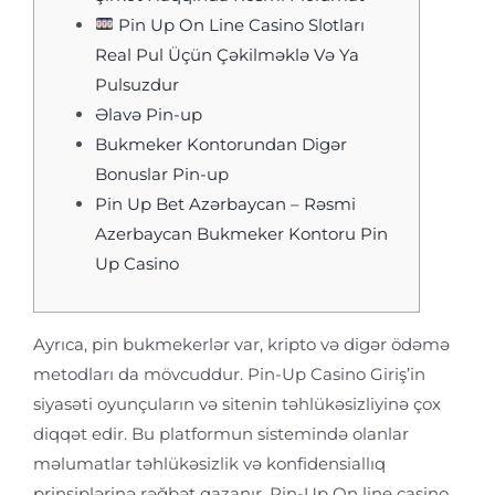
Pin Up On Line Casino Slotları
Real Pul Üçün Çəkilməklə Və Ya
Pulsuzdur
Əlavə Pin-up
Bukmeker Kontorundan Digər
Bonuslar Pin-up
Pin Up Bet Azərbaycan – Rəsmi
Azerbaycan Bukmeker Kontoru Pin
Up Casino
Ayrıca, pin bukmekerlər var, kripto və digər ödəmə
metodları da mövcuddur. Pin-Up Casino Giriş’in
siyasəti oyunçuların və sitenin təhlükəsizliyinə çox
diqqət edir. Bu platformun sistemində olanlar
məlumatlar təhlükəsizlik və konfidensiallıq
prinsiplərinə rəğbət qazanır. Pin-Up On line casino