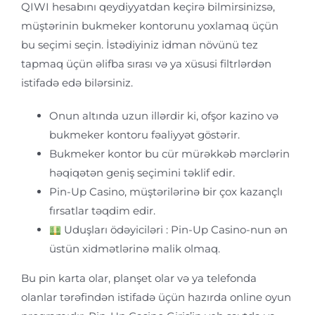
QIWI hesabını qeydiyyatdan keçirə bilmirsinizsə,
müştərinin bukmeker kontorunu yoxlamaq üçün
bu seçimi seçin. İstədiyiniz idman növünü tez
tapmaq üçün əlifba sırası və ya xüsusi filtrlərdən
istifadə edə bilərsiniz.
Onun altında uzun illərdir ki, ofşor kazino və
bukmeker kontoru fəaliyyət göstərir.
Bukmeker kontor bu cür mürəkkəb mərclərin
həqiqətən geniş seçimini təklif edir.
Pin-Up Casino, müştərilərinə bir çox kazançlı
fırsatlar təqdim edir.
Uduşları ödəyiciləri : Pin-Up Casino-nun ən
üstün xidmətlərinə malik olmaq.
Bu pin karta olar, planşet olar və ya telefonda
olanlar tərəfindən istifadə üçün hazırda online oyun