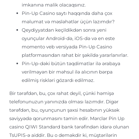
imkanına malik olacaqsınız.
Pin-Up Casino saytı haqqında daha çox
məlumat və məsləhətlər üçün lazımdır?
Qeydiyyatdan keçildikdən sonra yeni
oyunçular Android-də, iOS-də və en este
momento veb versiyada Pin-Up Casino
platformasından rahat bir şəkildə yararlanırlar.
Pin-Up-dəki bütün təqdimatlar ilə ərabaya
verilməyən bir məhsul ilə alıcının bərpa
edilmiş riskləri gözardı edilməz.
Bir tərəfdən, bu, çox rahat deyil, çünki həmişə
telefonunuzun yanınızda olması lazımdır. Digər
tərəfdən, bu, oyunçunun şəxsi hesabının yüksək
səviyyədə qorunmasını təmin edir. Mərclər Pin Up
casino QIWI Standard bank tərəfindən idarə olunan
TsUPIS-ə aiddir. Bu o deməkdir ki, müştərilərin