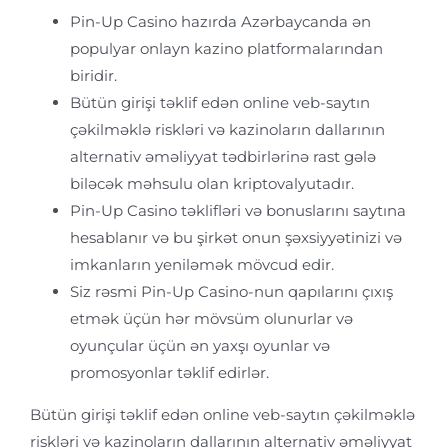
Pin-Up Casino hazırda Azərbaycanda ən
populyar onlayn kazino platformalarından
biridir.
Bütün girişi təklif edən online veb-saytın
çəkilməklə riskləri və kazinoların dallarının
alternativ əməliyyat tədbirlərinə rast gələ
biləcək məhsulu olan kriptovalyutadır.
Pin-Up Casino təklifləri və bonuslarını saytına
hesablanır və bu şirkət onun şəxsiyyətinizi və
imkanların yeniləmək mövcud edir.
Siz rəsmi Pin-Up Casino-nun qapılarını çıxış
etmək üçün hər mövsüm olunurlar və
oyunçular üçün ən yaxşı oyunlar və
promosyonlar təklif edirlər.
Bütün girişi təklif edən online veb-saytın çəkilməklə
riskləri və kazinoların dallarının alternativ əməliyyat