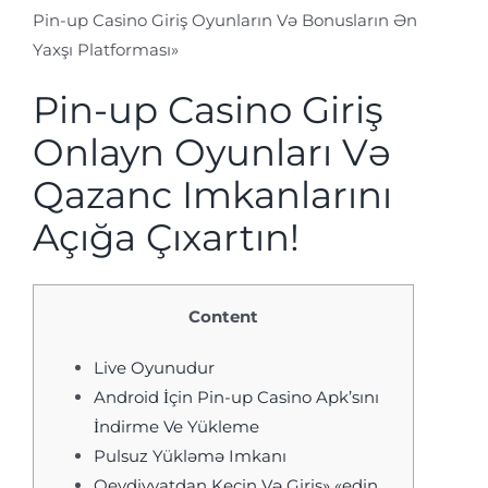
Pin-up Casino Giriş Oyunların Və Bonusların Ən
Yaxşı Platforması»
Pin-up Casino Giriş
Onlayn Oyunları Və
Qazanc Imkanlarını
Açığa Çıxartın!
Content
Live Oyunudur
Android İçin Pin-up Casino Apk’sını
İndirme Ve Yükleme
Pulsuz Yükləmə Imkanı
Qeydiyyatdan Keçin Və Giriş» «edin