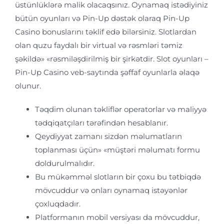
üstünlüklərə malik olacaqsınız. Oynamaq istədiyiniz
bütün oyunları və Pin-Up dəstək olaraq Pin-Up
Casino bonuslarını təklif edə bilərsiniz. Slotlardan
olan quzu faydalı bir virtual və rəsmləri təmiz
şəkildə» «rəsmiləşdirilmiş bir şirkətdir. Slot oyunları –
Pin-Up Casino veb-saytında şəffaf oyunlarla əlaqə
olunur.
Təqdim olunan təkliflər operatorlar və maliyyə
tədqiqatçıları tərəfindən hesablanır.
Qeydiyyat zamanı sizdən məlumatların
toplanması üçün» «müştəri məlumatı formu
doldurulmalıdır.
Bu mükəmməl slotların bir çoxu bu tətbiqdə
mövcuddur və onları oynamaq istəyənlər
çoxluqdadır.
Platformanın mobil versiyası da mövcuddur,