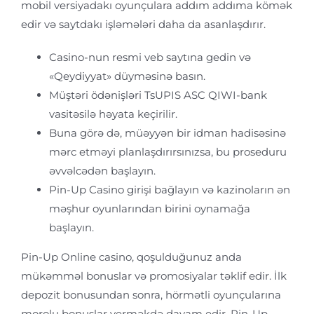
mobil versiyadakı oyunçulara addım addıma kömək
edir və saytdakı işləmələri daha da asanlaşdırır.
Casino-nun resmi veb saytına gedin və
«Qeydiyyat» düyməsinə basın.
Müştəri ödənişləri TsUPIS ASC QIWI-bank
vasitəsilə həyata keçirilir.
Buna görə də, müəyyən bir idman hadisəsinə
mərc etməyi planlaşdırırsınızsa, bu proseduru
əvvəlcədən başlayın.
Pin-Up Casino girişi bağlayın və kazinoların ən
məşhur oyunlarından birini oynamağa
başlayın.
Pin-Up Online casino, qoşulduğunuz anda
mükəmməl bonuslar və promosiyalar təklif edir. İlk
depozit bonusundan sonra, hörmətli oyunçularına
morolu bonuslar verməkdə davam edir. Pin-Up