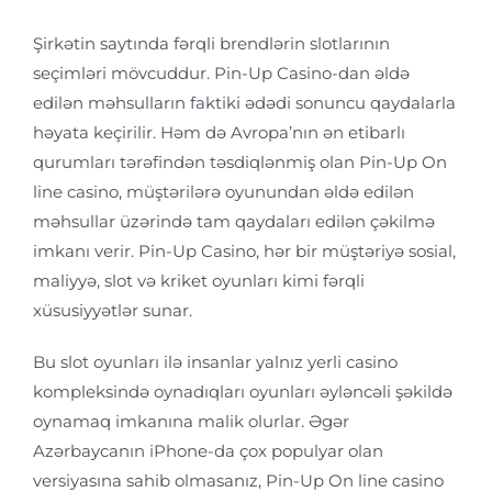
Şirkətin saytında fərqli brendlərin slotlarının
seçimləri mövcuddur. Pin-Up Casino-dan əldə
edilən məhsulların faktiki ədədi sonuncu qaydalarla
həyata keçirilir. Həm də Avropa’nın ən etibarlı
qurumları tərəfindən təsdiqlənmiş olan Pin-Up On
line casino, müştərilərə oyunundan əldə edilən
məhsullar üzərində tam qaydaları edilən çəkilmə
imkanı verir. Pin-Up Casino, hər bir müştəriyə sosial,
maliyyə, slot və kriket oyunları kimi fərqli
xüsusiyyətlər sunar.
Bu slot oyunları ilə insanlar yalnız yerli casino
kompleksində oynadıqları oyunları əyləncəli şəkildə
oynamaq imkanına malik olurlar. Əgər
Azərbaycanın iPhone-da çox populyar olan
versiyasına sahib olmasanız, Pin-Up On line casino