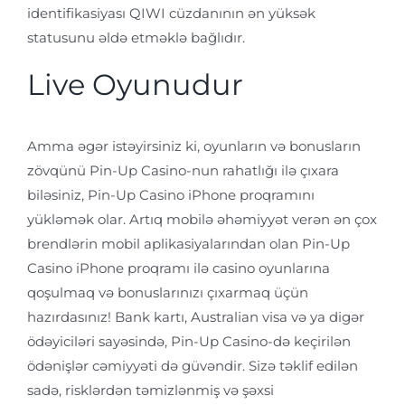
identifikasiyası QIWI cüzdanının ən yüksək
statusunu əldə etməklə bağlıdır.
Live Oyunudur
Amma əgər istəyirsiniz ki, oyunların və bonusların
zövqünü Pin-Up Casino-nun rahatlığı ilə çıxara
biləsiniz, Pin-Up Casino iPhone proqramını
yükləmək olar. Artıq mobilə əhəmiyyət verən ən çox
brendlərin mobil aplikasiyalarından olan Pin-Up
Casino iPhone proqramı ilə casino oyunlarına
qoşulmaq və bonuslarınızı çıxarmaq üçün
hazırdasınız! Bank kartı, Australian visa və ya digər
ödəyiciləri sayəsində, Pin-Up Casino-də keçirilən
ödənişlər cəmiyyəti də güvəndir. Sizə təklif edilən
sadə, risklərdən təmizlənmiş və şəxsi