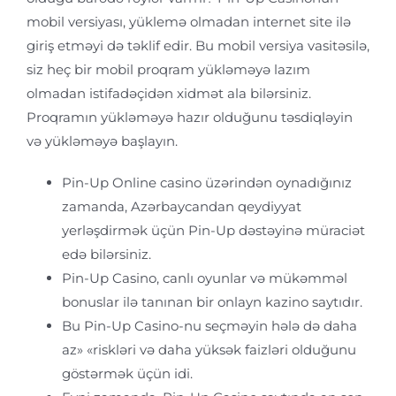
mobil versiyası, yüklemə olmadan internet site ilə
giriş etməyi də təklif edir. Bu mobil versiya vasitəsilə,
siz heç bir mobil proqram yükləməyə lazım
olmadan istifadəçidən xidmət ala bilərsiniz.
Proqramın yükləməyə hazır olduğunu təsdiqləyin
və yükləməyə başlayın.
Pin-Up Online casino üzərindən oynadığınız
zamanda, Azərbaycandan qeydiyyat
yerləşdirmək üçün Pin-Up dəstəyinə müraciət
edə bilərsiniz.
Pin-Up Casino, canlı oyunlar və mükəmməl
bonuslar ilə tanınan bir onlayn kazino saytıdır.
Bu Pin-Up Casino-nu seçməyin hələ də daha
az» «riskləri və daha yüksək faizləri olduğunu
göstərmək üçün idi.