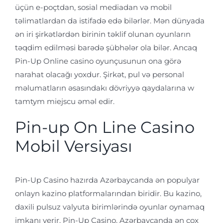
üçün e-poçtdan, sosial mediadan və mobil
təlimatlardan da istifadə edə bilərlər. Mən dünyada
ən iri şirkətlərdən birinin təklif olunan oyunların
təqdim edilməsi barədə şübhələr ola bilər. Ancaq
Pin-Up Online casino oyunçusunun ona görə
narahat olacağı yoxdur. Şirkət, pul və personal
məlumatların əsasındakı dövriyyə qaydalarına w
tamtym miejscu əməl edir.
Pin-up On Line Casino
Mobil Versiyası
Pin-Up Casino hazırda Azərbaycanda ən populyar
onlayn kazino platformalarından biridir. Bu kazino,
daxili pulsuz valyuta birimlərində oyunlar oynamaq
imkanı verir. Pin-Up Casino, Azərbaycanda ən çox