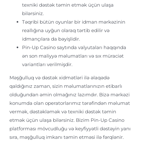
texniki dəstək təmin etmək üçün ulaşa
bilərsiniz.
Təqribi bütün oyunlar bir idman mərkəzinin
reallığına uyğun olaraq tərtib edilir və
idmançılara da bəyişlidir.
Pin-Up Casino saytında valyutaları haqqında
ən son maliyyə məlumatları və sıx müraciət
variantları verilmişdir.
Məşğulluq və dəstək xidmətləri ilə əlaqədə
qaldığınız zaman, sizin məlumatlarınızın etibarlı
olduğundan əmin olmağınız lazımdır. Bizə mərkəzi
konumda olan operatorlarımız tərəfindən məlumat
vermək, dəstəkləmək və texniki dəstək təmin
etmək üçün ulaşa bilərsiniz. Bizim Pin-Up Casino
platforması mövcudluğu və keyfiyyətli dəstəyin yanı
sıra, məşğulluq imkanı təmin etməsi ilə fərqlənir.