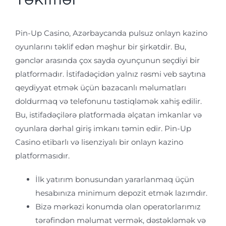
Pin-Up Casino, Azərbaycanda pulsuz onlayn kazino
oyunlarını təklif edən məşhur bir şirkətdir. Bu,
gənclər arasında çox sayda oyunçunun seçdiyi bir
platformadır. İstifadəçidən yalnız rəsmi veb saytına
qeydiyyat etmək üçün bazacanlı məlumatları
doldurmaq və telefonunu təstiqləmək xahiş edilir.
Bu, istifadəçilərə platformada əlçatan imkanlar və
oyunlara dərhal giriş imkanı təmin edir. Pin-Up
Casino etibarlı və lisenziyalı bir onlayn kazino
platformasıdır.
İlk yatırım bonusundan yararlanmaq üçün
hesabınıza minimum depozit etmək lazımdır.
Bizə mərkəzi konumda olan operatorlarımız
tərəfindən məlumat vermək, dəstəkləmək və