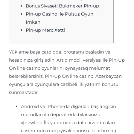
Bonus Siyasəti Bukmeker Pin-up
Pin-up Casino Ilə Pulsuz Oyun
Imkanı
Pin-up Mərc Xətti
Yükləmə başa çatdıqda, proqramı başladın və
hesabınıza giriş edin. Artıq mobil versiyası ilə Pin-Up
On line casino oyunlarını oynayaraq məlumat
belərəbilərsiniz. Pin-Up On line casino, Azərbaycan
oyunçulara oyunçulara cazibəli ilk yatırım bonusu
sunmaktadır.
Android və iPhone-da digərləri başlanğıcın
metodları ilə depozit edə bilərsiniz.»
«[newline]İlk yatırımınızı dəfə ərzində olan
casino-nun müqayisəli bonusu ilə artırmaq