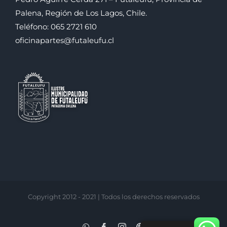
Palena, Región de Los Lagos, Chile.
Teléfono: 065 2721 610
oficinapartes@futaleufu.cl
Copyright 2012 - 2021 | Todos los derechos reservados
WhatsApp
Facebook
Instagram
Personalizado