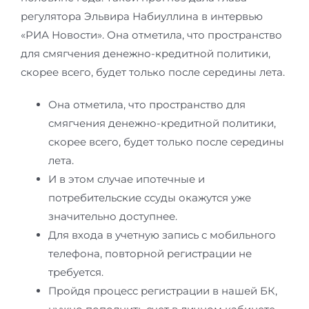
регулятора Эльвира Набиуллина в интервью
«РИА Новости». Она отметила, что пространство
для смягчения денежно-кредитной политики,
скорее всего, будет только после середины лета.
Она отметила, что пространство для
смягчения денежно-кредитной политики,
скорее всего, будет только после середины
лета.
И в этом случае ипотечные и
потребительские ссуды окажутся уже
значительно доступнее.
Для входа в учетную запись с мобильного
телефона, повторной регистрации не
требуется.
Пройдя процесс регистрации в нашей БК,