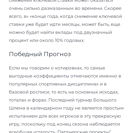
снижения ключевой ставки может оказаться
очень сильно размазанным во времени. Скорее
всего, в» «конце года, когда снижение ключевой
ставки уже будет идти месяцы, может быть, еще
можно будет найти вклады под двузначный
процент или около 10% годовых.
Победный Прогноз
Если мы говорим о котировках, то самые
выгодные коэффициенты отмечаются именно в
популярных спортивных дисциплинах и в
базовой росписи, то есть на основных исходах,
тоталах и форах. Последний турнир Большого
Шлема в календарном году не является простым
испытанием для всех игроков в эту прекрасную
игру, поскольку под конец сезона наблюдается
всеобщая усталость. Партнерские проекты/