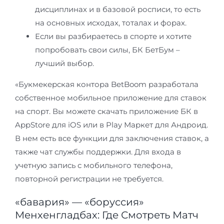
дисциплинах и в базовой росписи, то есть
на основных исходах, тоталах и форах.
Если вы разбираетесь в спорте и хотите
попробовать свои силы, БК БетБум –
лучший выбор.
«Букмекерская контора BetBoom разработала
собственное мобильное приложение для ставок
на спорт. Вы можете скачать приложение БК в
AppStore для iOS или в Play Маркет для Андроид.
В нем есть все функции для заключения ставок, а
также чат службы поддержки. Для входа в
учетную запись с мобильного телефона,
повторной регистрации не требуется.
«бавария» — «боруссия»
Менхенгладбах: Где Смотреть Матч