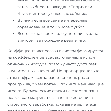
нужно пополнить счет в личном кабинете,
затем выбираете вкладки «Спорт» или
«Live» и интересующее вас событие.
В линии есть все самые интересные
соревнования, в том числе футбол.
Всего же на своем поле у него лишь одна
виктория за последние девяти игр.
Коэффициент экспрессов и систем формируется
из коэффициентов всех включенных в купон
одиночных исходов, поэтому часто достигает
внушительных значений. Но пропорционально
этим цифрам всегда растет степень риска
проигрыша, о чем должны помнить начинающие
игроки. Букмекерские ставки на спорт онлайн
нельзя рассматривать в качестве источника
стабильного заработка, пока вы не являетесь
профессиональным беттором. Функционал