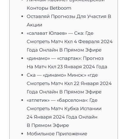
Конторы Betboom
Оставляй Прогнозы Для Участия В
Акции
«салават Юлаев» — Ска: Где
Смотреть Матч Кхл 4 Февраля 2024
Года Онлайн В Прямом Эфире
«динамо» — «спартак»: Прогноз
На Матч Кхл 23 Января 2024 Года
Ска — «динамо» Минск:» «где
Смотреть Матч Кхл 22 Января 2024
Года Онлайн В Прямом Эфире
«атлетик» — «барселона»: Где
Смотреть Матч Кубка Испании
24 Января 2024 Года Онлайн
В Прямом Эфире
Мобильное Приложение