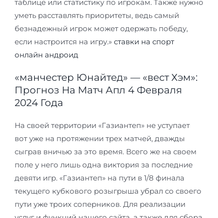
таблице или статистику по игрокам. Также нужно
уметь расставлять приоритеты, ведь самый
безнадежный игрок может одержать победу,
если настроится на игру.»
ставки на спорт
онлайн андроид
«манчестер Юнайтед» — «вест Хэм»:
Прогноз На Матч Апл 4 Февраля
2024 Года
На своей территории «Газиантеп» не уступает
вот уже на протяжении трех матчей, дважды
сыграв вничью за это время. Всего же на своем
поле у него лишь одна виктория за последние
девяти игр. «Газиантеп» на пути в 1/8 финала
текущего кубкового розыгрыша убрал со своего
пути уже троих соперников. Для реализации
услуг и функций нашего сайта, а также для сбора