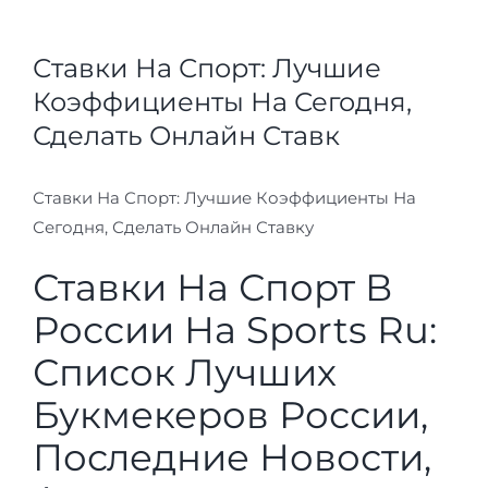
Ставки На Спорт: Лучшие
Коэффициенты На Сегодня,
Сделать Онлайн Ставк
Ставки На Спорт: Лучшие Коэффициенты На
Сегодня, Сделать Онлайн Ставку
Ставки На Спорт В
России На Sports Ru:
Список Лучших
Букмекеров России,
Последние Новости,