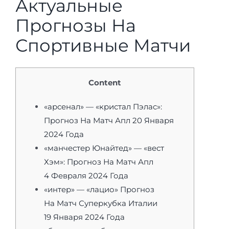
Актуальные
Прогнозы На
Спортивные Матчи
Content
«арсенал» — «кристал Пэлас»:
Прогноз На Матч Апл 20 Января
2024 Года
«манчестер Юнайтед» — «вест
Хэм»: Прогноз На Матч Апл
4 Февраля 2024 Года
«интер» — «лацио» Прогноз
На Матч Суперкубка Италии
19 Января 2024 Года