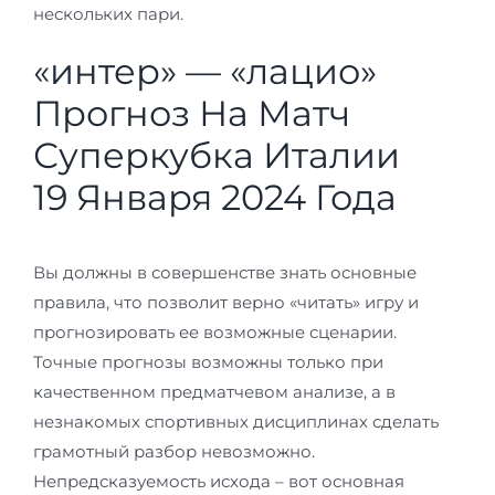
нескольких пари.
«интер» — «лацио»
Прогноз На Матч
Суперкубка Италии
19 Января 2024 Года
Вы должны в совершенстве знать основные
правила, что позволит верно «читать» игру и
прогнозировать ее возможные сценарии.
Точные прогнозы возможны только при
качественном предматчевом анализе, а в
незнакомых спортивных дисциплинах сделать
грамотный разбор невозможно.
Непредсказуемость исхода – вот основная