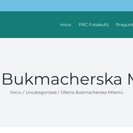
Inicio
PRC Futaleufú
Pregunt
 Bukmacherska 
Inicio
/
Uncategorized
/
Oferta Bukmacherska Mileniu