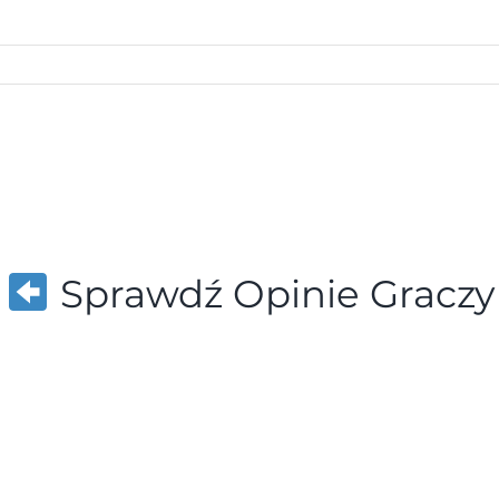
m
Sprawdź Opinie Graczy