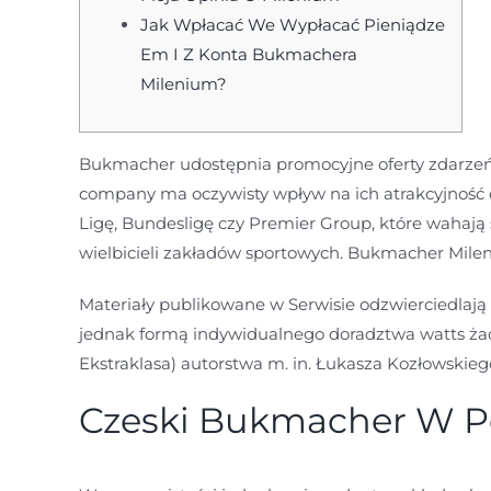
Jak Wpłacać We Wypłacać Pieniądze
Em I Z Konta Bukmachera
Milenium?
Bukmacher udostępnia promocyjne oferty zdarzeń, 
company ma oczywisty wpływ na ich atrakcyjność
Ligę, Bundesligę czy Premier Group, które wahają
wielbicieli zakładów sportowych. Bukmacher Milen
Materiały publikowane w Serwisie odzwierciedlają
jednak formą indywidualnego doradztwa watts żadn
Ekstraklasa) autorstwa m. in. Łukasza Kozłowskie
Czeski Bukmacher W Po