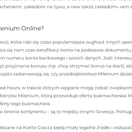
herskim, zakładom na żywo, a new także zakładom» «em sp
lenium Online?
racji, która robi się coraz popularniejsza oughout innych o
dza się nam czas weryfikacji konta na podstawie dokumentu.
aniem numeru konta bankowego i swoich danych. Jeśli interes
ęć przyznania bonusu (np. chcę otrzymać bonus na start), ab
ęsto zastanawiają się, czy przedsiębiorstwo Milenium dział
ted Hours, w trakcie których wygrane mogą zostać zwiększo
Mistrzów Milenium, którą przewiduje oferta bukmacherska M
oferty tego bukmachera.
a terenie kontynentu – są to między innymi Szwecja, Portugal
łacane na Konto Gracza będą miały legalne źródło i wskazać 