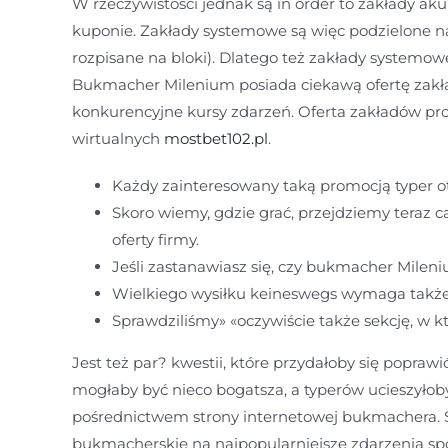
W rzeczywistości jednak są in order to zakłady 
kuponie. Zakłady systemowe są więc podzielone na
rozpisane na bloki). Dlatego też zakłady system
Bukmacher Milenium posiada ciekawą ofertę zakład
konkurencyjne kursy zdarzeń. Oferta zakładów pr
wirtualnych
mostbet102.pl
.
Każdy zainteresowany taką promocją typer ot
Skoro wiemy, gdzie grać, przejdziemy teraz c
oferty firmy.
Jeśli zastanawiasz się, czy bukmacher Milen
Wielkiego wysiłku keineswegs wymaga takż
Sprawdziliśmy» «oczywiście także sekcję, w 
Jest też par? kwestii, które przydałoby się pop
mogłaby być nieco bogatsza, a typerów ucieszył
pośrednictwem strony internetowej bukmachera. Str
bukmacherskie na najpopularniejsze zdarzenia s