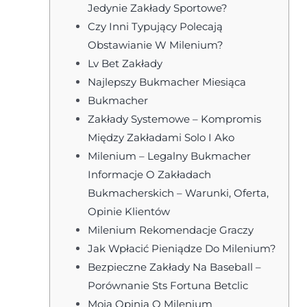
Jedynie Zakłady Sportowe?
Czy Inni Typujący Polecają
Obstawianie W Milenium?
Lv Bet Zakłady
Najlepszy Bukmacher Miesiąca
Bukmacher
Zakłady Systemowe – Kompromis
Między Zakładami Solo I Ako
Milenium – Legalny Bukmacher
Informacje O Zakładach
Bukmacherskich – Warunki, Oferta,
Opinie Klientów
Milenium Rekomendacje Graczy
Jak Wpłacić Pieniądze Do Milenium?
Bezpieczne Zakłady Na Baseball –
Porównanie Sts Fortuna Betclic
Moja Opinia O Milenium