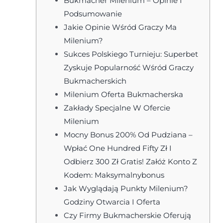
Bukmacher Milenium – Opinie I
Podsumowanie
Jakie Opinie Wśród Graczy Ma
Milenium?
Sukces Polskiego Turnieju: Superbet
Zyskuje Popularność Wśród Graczy
Bukmacherskich
Milenium Oferta Bukmacherska
Zakłady Specjalne W Ofercie
Milenium
Mocny Bonus 200% Od Pudziana –
Wpłać One Hundred Fifty Zł I
Odbierz 300 Zł Gratis! Załóż Konto Z
Kodem: Maksymalnybonus
Jak Wyglądają Punkty Milenium?
Godziny Otwarcia I Oferta
Czy Firmy Bukmacherskie Oferują