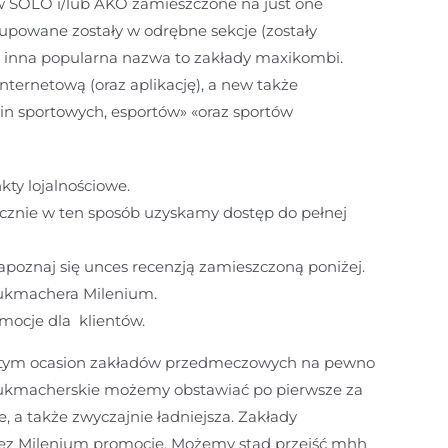
ów SOLO i/lub AKO zamieszczone na just one
rupowane zostały w odrębne sekcje (zostały
, inna popularna nazwa to zakłady maxikombi.
ternetową (oraz aplikację), a new także
in sportowych, esportów» «oraz sportów
ty lojalnościowe.
??cznie w ten sposób uzyskamy dostęp do pełnej
apoznaj się unces recenzją zamieszczoną poniżej.
bukmachera Milenium.
mocje dla klientów.
oza tym ocasion zakładów przedmeczowych na pewno
 bukmacherskie możemy obstawiać po pierwsze za
, a także zwyczajnie ładniejsza. Zakłady
zez Milenium promocje. Możemy stąd przejść mhh