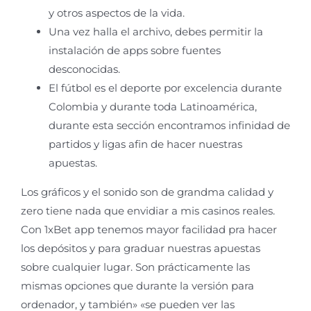
y otros aspectos de la vida.
Una vez halla el archivo, debes permitir la
instalación de apps sobre fuentes
desconocidas.
El fútbol es el deporte por excelencia durante
Colombia y durante toda Latinoamérica,
durante esta sección encontramos infinidad de
partidos y ligas afin de hacer nuestras
apuestas.
Los gráficos y el sonido son de grandma calidad y
zero tiene nada que envidiar a mis casinos reales.
Con 1xBet app tenemos mayor facilidad pra hacer
los depósitos y para graduar nuestras apuestas
sobre cualquier lugar. Son prácticamente las
mismas opciones que durante la versión para
ordenador, y también» «se pueden ver las