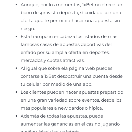
Aunque, por los momentos, 1xBet no ofrece un
bono desprovisto depósito, sí cuidado con una
oferta que te permitirá hacer una apuesta sin
riesgo.
Esta trampolín encabeza los listados de mas
famosas casas de apuestas deportivas del
enfado por su amplia oferta en deportes,
mercados y cuotas atractivas.
Al igual que sobre ela página web puedes
contarse a 1xBet desobstruir una cuenta desde
tu celular por medio de una app.
Los clientes pueden hacer apuestas prepartido
en una gran variedad sobre eventos, desde los
más populares a new dardos o hípica.
Además de todas las apuestas, puede
aumentar las ganancias en el casino jugando
a póker, black jack o lotería.