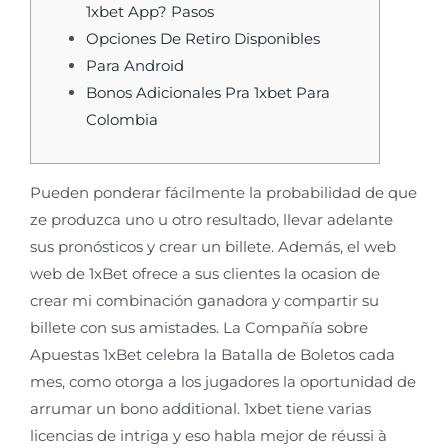
1xbet App? Pasos
Opciones De Retiro Disponibles
Para Android
Bonos Adicionales Pra 1xbet Para
Colombia
Pueden ponderar fácilmente la probabilidad de que
ze produzca uno u otro resultado, llevar adelante
sus pronósticos y crear un billete. Además, el web
web de 1xBet ofrece a sus clientes la ocasion de
crear mi combinación ganadora y compartir su
billete con sus amistades. La Compañía sobre
Apuestas 1xBet celebra la Batalla de Boletos cada
mes, como otorga a los jugadores la oportunidad de
arrumar un bono additional. 1xbet tiene varias
licencias de intriga y eso habla mejor de réussi à