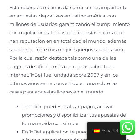
Esta record es reconocida como la más importante
en apuestas deportivas en Latinoamérica, con
millones de usuarios, garantizando el cumplimiento
con regulaciones. La casa de apuestas cuenta con
nan reputación en en totalidad el mundo, además
sobre eso ofrece mis mejores juegos sobre casino.
Por la cual razón destaca tais como una de las
páginas de afición más completas sobre todo
internet. 1xBet fue fundada sobre 2007 y en los
últimos años se ha convertido en una sobre las
casas para apuestas líderes en el mundo.
También puedes realizar pagos, activar
promociones y disponibilizar tus apuestas de
forma rápida con simple.
Español
En 1xBet application te puedes deliberar en un