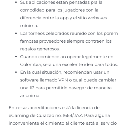
Sus aplicaciones están pensadas pra la
comodidad para los jugadores con la
diferencia entre la app y el sitio web» «es
mínima.
Los torneos celebrados reunido con los porém
famosas proveedores siempre contraen los
regalos generosos.
Cuando comience an operar legalmente en
Colombia, será una excelente idea para todos.
En la cual situación, recomiendan usar un
software llamado VPN o qual puede cambiar
una IP para permitirle navegar de maneira
anónima.
Entre sus acreditaciones está la licencia de
eGaming de Curazao no. 1668/JAZ. Para alguna
inconveniente el cimiento al cliente está al servicio