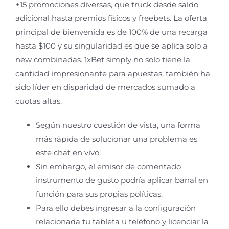
+15 promociones diversas, que truck desde saldo
adicional hasta premios físicos y freebets. La oferta
principal de bienvenida es de 100% de una recarga
hasta $100 y su singularidad es que se aplica solo a
new combinadas. 1xBet simply no solo tiene la
cantidad impresionante para apuestas, también ha
sido líder en disparidad de mercados sumado a
cuotas altas.
Según nuestro cuestión de vista, una forma
más rápida de solucionar una problema es
este chat en vivo.
Sin embargo, el emisor de comentado
instrumento de gusto podría aplicar banal en
función para sus propias políticas.
Para ello debes ingresar a la configuración
relacionada tu tableta u teléfono y licenciar la