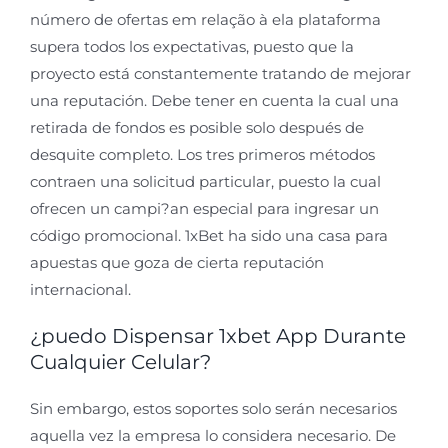
número de ofertas em relação à ela plataforma
supera todos los expectativas, puesto que la
proyecto está constantemente tratando de mejorar
una reputación. Debe tener en cuenta la cual una
retirada de fondos es posible solo después de
desquite completo. Los tres primeros métodos
contraen una solicitud particular, puesto la cual
ofrecen un campi?an especial para ingresar un
código promocional. 1xBet ha sido una casa para
apuestas que goza de cierta reputación
internacional.
¿puedo Dispensar 1xbet App Durante
Cualquier Celular?
Sin embargo, estos soportes solo serán necesarios
aquella vez la empresa lo considera necesario. De