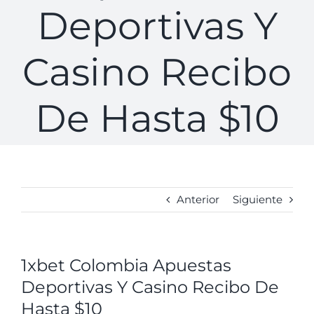
Deportivas Y
Casino Recibo
De Hasta $10
Anterior
Siguiente
1xbet Colombia Apuestas
Deportivas Y Casino Recibo De
Hasta $10