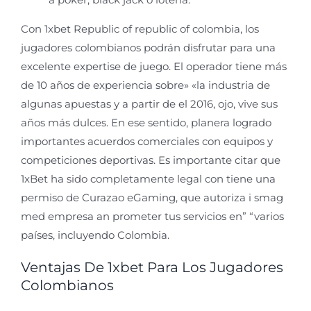
Con 1xbet Republic of republic of colombia, los
jugadores colombianos podrán disfrutar para una
excelente expertise de juego. El operador tiene más
de 10 años de experiencia sobre» «la industria de
algunas apuestas y a partir de el 2016, ojo, vive sus
años más dulces. En ese sentido, planera logrado
importantes acuerdos comerciales con equipos y
competiciones deportivas. Es importante citar que
1xBet ha sido completamente legal con tiene una
permiso de Curazao eGaming, que autoriza i smag
med empresa an prometer tus servicios en” “varios
países, incluyendo Colombia.
Ventajas De 1xbet Para Los Jugadores
Colombianos