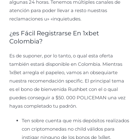
algunas 24 horas. Tenemos múltiples canales de
atención para poder llevar a resto nuestras
reclamaciones u» «inquietudes.
¿es Fácil Registrarse En 1xbet
Colombia?
Es de suponer, por lo tanto, o qual esta oferta
también estará disponible en Colombia. Mientras
1xBet arregla el papeleo, vamos an obsequiarte
nuestra recomendación specific. El principal tema
es el bono de bienvenida Rushbet con el o qual
puedes conseguir a $50. 000 POLICEMAN una vez
hayas completado tu padrón.
Ten sobre cuenta que mis depósitos realizados
con criptomonedas no child válidos para
instigar ninguno de los bonos de 1xBet.