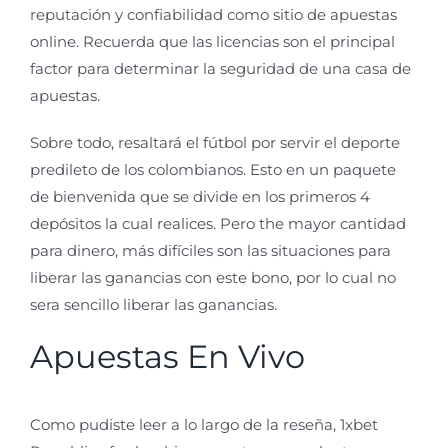
reputación y confiabilidad como sitio de apuestas
online. Recuerda que las licencias son el principal
factor para determinar la seguridad de una casa de
apuestas.
Sobre todo, resaltará el fútbol por servir el deporte
predileto de los colombianos. Esto en un paquete
de bienvenida que se divide en los primeros 4
depósitos la cual realices. Pero the mayor cantidad
para dinero, más difíciles son las situaciones para
liberar las ganancias con este bono, por lo cual no
sera sencillo liberar las ganancias.
Apuestas En Vivo
Como pudiste leer a lo largo de la reseña, 1xbet