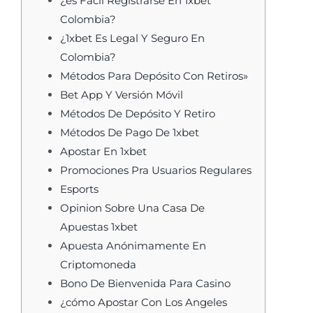
¿es Fácil Registrarse En 1xbet
Colombia?
¿1xbet Es Legal Y Seguro En
Colombia?
Métodos Para Depósito Con Retiros»
Bet App Y Versión Móvil
Métodos De Depósito Y Retiro
Métodos De Pago De 1xbet
Apostar En 1xbet
Promociones Pra Usuarios Regulares
Esports
Opinion Sobre Una Casa De
Apuestas 1xbet
Apuesta Anónimamente En
Criptomoneda
Bono De Bienvenida Para Casino
¿cómo Apostar Con Los Angeles